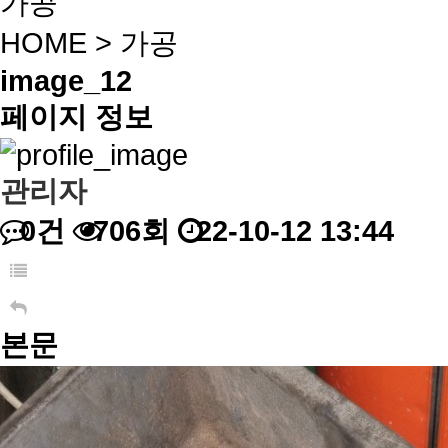
가공
HOME
>
가공
image_12
페이지 정보
관리자
0건
706회
22-10-12 13:44
본문